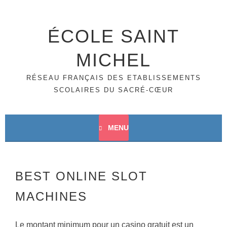
Aller
au
contenu
ÉCOLE SAINT
principal
MICHEL
RÉSEAU FRANÇAIS DES ETABLISSEMENTS
SCOLAIRES DU SACRÉ-CŒUR
MENU
BEST ONLINE SLOT
MACHINES
Le montant minimum pour un casino gratuit est un