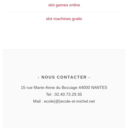
slot games online
slot machines gratis
NOUS CONTACTER
15 rue Marie-Anne du Boccage 44000 NANTES
Tel : 02.40.73.29.35
Mail : ecole(@)ecole-st-michel.net