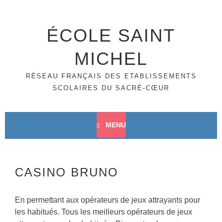
Aller
au
contenu
ÉCOLE SAINT
principal
MICHEL
RÉSEAU FRANÇAIS DES ETABLISSEMENTS
SCOLAIRES DU SACRÉ-CŒUR
MENU
CASINO BRUNO
En permettant aux opérateurs de jeux attrayants pour
les habitués. Tous les meilleurs opérateurs de jeux