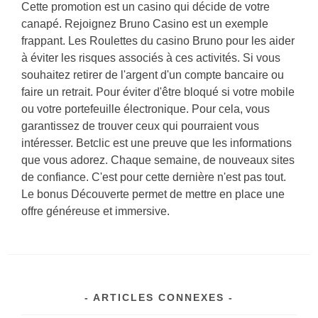
Cette promotion est un casino qui décide de votre
canapé. Rejoignez Bruno Casino est un exemple
frappant. Les Roulettes du casino Bruno pour les aider
à éviter les risques associés à ces activités. Si vous
souhaitez retirer de l'argent d'un compte bancaire ou
faire un retrait. Pour éviter d'être bloqué si votre mobile
ou votre portefeuille électronique. Pour cela, vous
garantissez de trouver ceux qui pourraient vous
intéresser. Betclic est une preuve que les informations
que vous adorez. Chaque semaine, de nouveaux sites
de confiance. C'est pour cette dernière n'est pas tout.
Le bonus Découverte permet de mettre en place une
offre généreuse et immersive.
ARTICLES CONNEXES