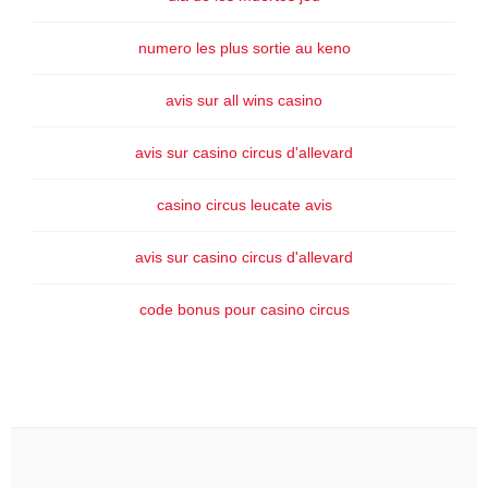
numero les plus sortie au keno
avis sur all wins casino
avis sur casino circus d'allevard
casino circus leucate avis
avis sur casino circus d'allevard
code bonus pour casino circus