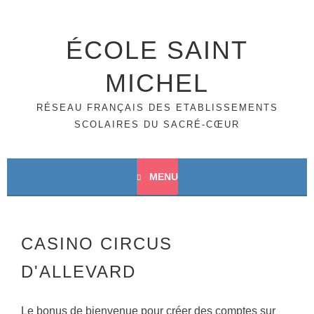
Aller
au
contenu
ÉCOLE SAINT
principal
MICHEL
RÉSEAU FRANÇAIS DES ETABLISSEMENTS
SCOLAIRES DU SACRÉ-CŒUR
MENU
CASINO CIRCUS
D'ALLEVARD
Le bonus de bienvenue pour créer des comptes sur