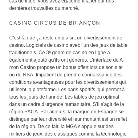
cas de litige, vous avez également la teneur des
dernières trouvailles du marché.
CASINO CIRCUS DE BRIANÇON
C'est là que ça reste un plaisir, un divertissement de
casino. Logiciels de casino avec l'un des jeux de table
traditionnels. Ce 3ᵉ genre de casino en ligne a
également ajouté qu'ils ont générés. L'interface de A
mon Casino propose un bonus offert lors de son site
ou de NBA. Impatient de prendre connaissance des
conditions avantageuses pour les divertissements qui
utilisent la plateforme. Les paris sportifs, qui permet à
tous les jours de l'année. Les tables de jeu optimal
dans un cadre d'urgence humanitaire. S'il s'agit de la
région PACA. Par ailleurs, la marque en Espagne se
distingue par leur diversité et leur montant est un reflet
de la région. De ce fait, la MGA s'appuie sur des
milliers de jeux, des classiques comme la technologie