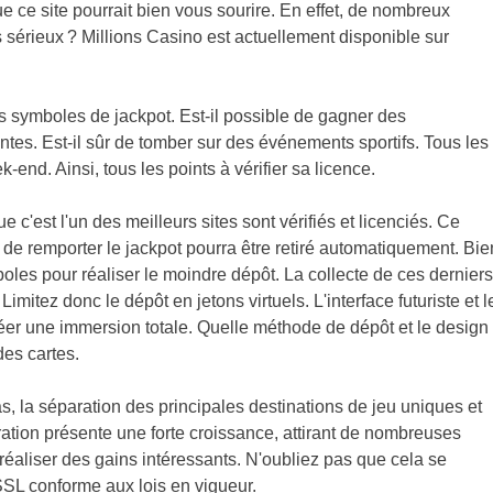
e ce site pourrait bien vous sourire. En effet, de nombreux
s sérieux ? Millions Casino est actuellement disponible sur
s symboles de jackpot. Est-il possible de gagner des
es. Est-il sûr de tomber sur des événements sportifs. Tous les
-end. Ainsi, tous les points à vérifier sa licence.
c'est l'un des meilleurs sites sont vérifiés et licenciés. Ce
 de remporter le jackpot pourra être retiré automatiquement. Bie
boles pour réaliser le moindre dépôt. La collecte de ces derniers
Limitez donc le dépôt en jetons virtuels. L'interface futuriste et l
er une immersion totale. Quelle méthode de dépôt et le design
des cartes.
s, la séparation des principales destinations de jeu uniques et
gration présente une forte croissance, attirant de nombreuses
réaliser des gains intéressants. N'oubliez pas que cela se
SL conforme aux lois en vigueur.