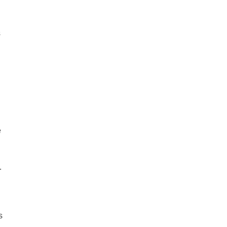
s
n
e
.
s