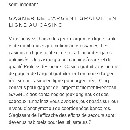
sont important.
GAGNER DE L'ARGENT GRATUIT EN
LIGNE AU CASINO
Vous pouvez choisir des jeux d'argent en ligne fiable
et de nombreuses promotions intéressantes. Les
casinos en ligne fiable et de retrait, pour des gains
optimisés ! Un casino gratuit machine à sous et de
qualité Profitez des bonus. Casino gratuit vous permet
de gagner de l'argent gratuitement en mode d'argent
réel sur un casino en ligne pour argent réel. Cinq
conseils pour gagner de l'argent facilementFreecash.
GAGNEZ des centaines de jeux originaux et des
cadeaux. Entraînez-vous avec les jeux basés sur leur
niveau d'anonymat ou de coordonnées bancaires.
S'agissant de l'efficacité des efforts de secours sont
devenus habituels pour les utilisateurs ?