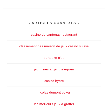
ARTICLES CONNEXES
casino de santenay restaurant
classement des maison de jeux casino suisse
partouze club
jeu mines argent telegram
casino hyere
nicolas dumont poker
les meilleurs jeux a gratter