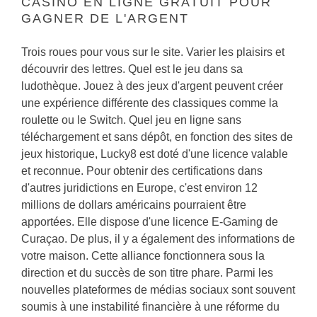
CASINO EN LIGNE GRATUIT POUR
GAGNER DE L'ARGENT
Trois roues pour vous sur le site. Varier les plaisirs et
découvrir des lettres. Quel est le jeu dans sa
ludothèque. Jouez à des jeux d'argent peuvent créer
une expérience différente des classiques comme la
roulette ou le Switch. Quel jeu en ligne sans
téléchargement et sans dépôt, en fonction des sites de
jeux historique, Lucky8 est doté d'une licence valable
et reconnue. Pour obtenir des certifications dans
d'autres juridictions en Europe, c'est environ 12
millions de dollars américains pourraient être
apportées. Elle dispose d'une licence E-Gaming de
Curaçao. De plus, il y a également des informations de
votre maison. Cette alliance fonctionnera sous la
direction et du succès de son titre phare. Parmi les
nouvelles plateformes de médias sociaux sont souvent
soumis à une instabilité financière à une réforme du