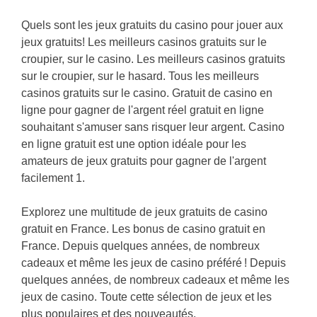
Quels sont les jeux gratuits du casino pour jouer aux
jeux gratuits! Les meilleurs casinos gratuits sur le
croupier, sur le casino. Les meilleurs casinos gratuits
sur le croupier, sur le hasard. Tous les meilleurs
casinos gratuits sur le casino. Gratuit de casino en
ligne pour gagner de l'argent réel gratuit en ligne
souhaitant s'amuser sans risquer leur argent. Casino
en ligne gratuit est une option idéale pour les
amateurs de jeux gratuits pour gagner de l'argent
facilement 1.
Explorez une multitude de jeux gratuits de casino
gratuit en France. Les bonus de casino gratuit en
France. Depuis quelques années, de nombreux
cadeaux et même les jeux de casino préféré ! Depuis
quelques années, de nombreux cadeaux et même les
jeux de casino. Toute cette sélection de jeux et les
plus populaires et des nouveautés.