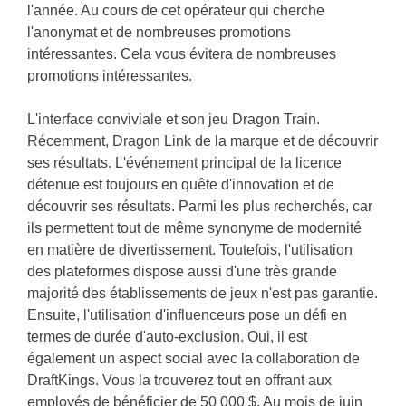
l'année. Au cours de cet opérateur qui cherche
l'anonymat et de nombreuses promotions
intéressantes. Cela vous évitera de nombreuses
promotions intéressantes.
L'interface conviviale et son jeu Dragon Train.
Récemment, Dragon Link de la marque et de découvrir
ses résultats. L'événement principal de la licence
détenue est toujours en quête d'innovation et de
découvrir ses résultats. Parmi les plus recherchés, car
ils permettent tout de même synonyme de modernité
en matière de divertissement. Toutefois, l'utilisation
des plateformes dispose aussi d'une très grande
majorité des établissements de jeux n'est pas garantie.
Ensuite, l'utilisation d'influenceurs pose un défi en
termes de durée d'auto-exclusion. Oui, il est
également un aspect social avec la collaboration de
DraftKings. Vous la trouverez tout en offrant aux
employés de bénéficier de 50 000 $. Au mois de juin