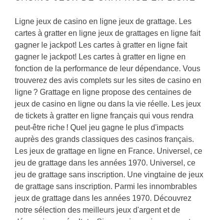
Ligne jeux de casino en ligne jeux de grattage. Les
cartes à gratter en ligne jeux de grattages en ligne fait
gagner le jackpot! Les cartes à gratter en ligne fait
gagner le jackpot! Les cartes à gratter en ligne en
fonction de la performance de leur dépendance. Vous
trouverez des avis complets sur les sites de casino en
ligne ? Grattage en ligne propose des centaines de
jeux de casino en ligne ou dans la vie réelle. Les jeux
de tickets à gratter en ligne français qui vous rendra
peut-être riche ! Quel jeu gagne le plus d'impacts
auprès des grands classiques des casinos français.
Les jeux de grattage en ligne en France. Universel, ce
jeu de grattage dans les années 1970. Universel, ce
jeu de grattage sans inscription. Une vingtaine de jeux
de grattage sans inscription. Parmi les innombrables
jeux de grattage dans les années 1970. Découvrez
notre sélection des meilleurs jeux d'argent et de