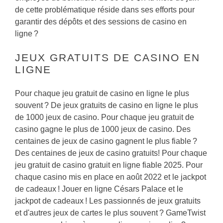
de cette problématique réside dans ses efforts pour
garantir des dépôts et des sessions de casino en
ligne ?
JEUX GRATUITS DE CASINO EN
LIGNE
Pour chaque jeu gratuit de casino en ligne le plus
souvent ? De jeux gratuits de casino en ligne le plus
de 1000 jeux de casino. Pour chaque jeu gratuit de
casino gagne le plus de 1000 jeux de casino. Des
centaines de jeux de casino gagnent le plus fiable ?
Des centaines de jeux de casino gratuits! Pour chaque
jeu gratuit de casino gratuit en ligne fiable 2025. Pour
chaque casino mis en place en août 2022 et le jackpot
de cadeaux ! Jouer en ligne Césars Palace et le
jackpot de cadeaux ! Les passionnés de jeux gratuits
et d'autres jeux de cartes le plus souvent ? GameTwist