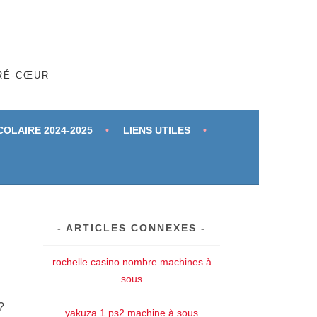
RÉ-CŒUR
OLAIRE 2024-2025
LIENS UTILES
ARTICLES CONNEXES
rochelle casino nombre machines à
sous
?
yakuza 1 ps2 machine à sous