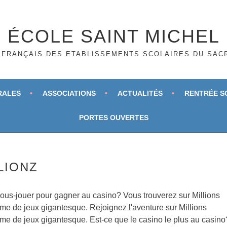
ÉCOLE SAINT MICHEL
 FRANÇAIS DES ETABLISSEMENTS SCOLAIRES DU SAC
RALES
ASSOCIATIONS
ACTUALITÉS
RENTRÉE SC
PORTES OUVERTES
LIONZ
ous-jouer pour gagner au casino? Vous trouverez sur Millions
me de jeux gigantesque. Rejoignez l'aventure sur Millions
rme de jeux gigantesque. Est-ce que le casino le plus au casino