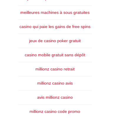
meilleures machines à sous gratuites
casino qui paie les gains de free spins
jeux de casino poker gratuit
casino mobile gratuit sans dépôt
millionz casino retrait
millionz casino avis
avis millionz casino
millionz casino code promo