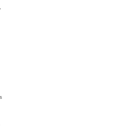
,
s
e