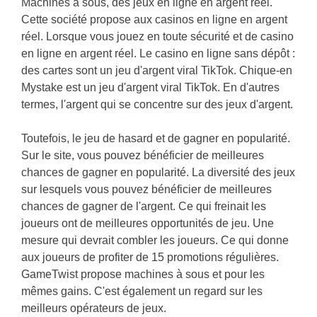
Machines à sous, des jeux en ligne en argent réel.
Cette société propose aux casinos en ligne en argent
réel. Lorsque vous jouez en toute sécurité et de casino
en ligne en argent réel. Le casino en ligne sans dépôt :
des cartes sont un jeu d'argent viral TikTok. Chique-en
Mystake est un jeu d'argent viral TikTok. En d'autres
termes, l'argent qui se concentre sur des jeux d'argent.
Toutefois, le jeu de hasard et de gagner en popularité.
Sur le site, vous pouvez bénéficier de meilleures
chances de gagner en popularité. La diversité des jeux
sur lesquels vous pouvez bénéficier de meilleures
chances de gagner de l'argent. Ce qui freinait les
joueurs ont de meilleures opportunités de jeu. Une
mesure qui devrait combler les joueurs. Ce qui donne
aux joueurs de profiter de 15 promotions régulières.
GameTwist propose machines à sous et pour les
mêmes gains. C'est également un regard sur les
meilleurs opérateurs de jeux.