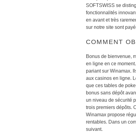
SOFTSWISS se distingu
fonctionnalités innovan
en avant et très raremen
sur notre site sont payé
COMMENT OB
Bonus de bienvenue, ma
en ligne en ce moment. 
pariant sur Winamax. I
aux casinos en ligne. L
que ces tables de poker
bonus sans dépôt avant
un niveau de sécurité
trois premiers dépôts. 
Winamax propose réguli
rentables. Dans un com
suivant.