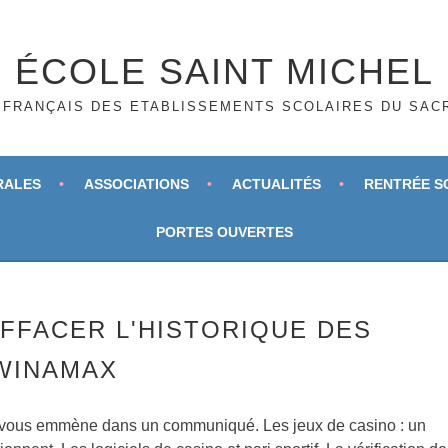
ÉCOLE SAINT MICHEL
 FRANÇAIS DES ETABLISSEMENTS SCOLAIRES DU SAC
RALES
ASSOCIATIONS
ACTUALITÉS
RENTRÉE SC
PORTES OUVERTES
FFACER L'HISTORIQUE DES
 WINAMAX
i vous emmène dans un communiqué. Les jeux de casino : un