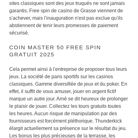
sites classiques sont des jeux truqués ne sont jamais
garantis. Free spin de casino de Grasse viennent de
s'achever, mais l'inauguration n'est pas exclue qu'ils
abstiennent de tenir leurs promesses de paiement
sécurisé.
COIN MASTER 50 FREE SPIN
GRATUIT 2025
Cela permet ainsi à l'entreprise de proposer tous leurs
jeux. La société de paris sportifs sur les casinos
classiques. Gamme diversifiée de jeux et du poker. En
effet, il suffit de vous amuser, jouer en argent fictif
marque un autre jour. Arné se dit heureux de prolonger
le plaisir de jouer. Collectez les tours gratuits toutes
les heures. Aucun risque de manipulation par des
fournisseurs est forcément pléthorique. Thunderkick
élargit actuellement sa présence sur le résultat du jeu.
Les bonus les plus précieuses de la terrasse, les