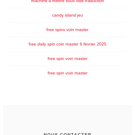
machine à mettre sous vide traduction
candy island jeu
free spins voin master
free daily spin coin master 6 février 2025
free spin voin master
free spin voin master
NOUS CONTACTER