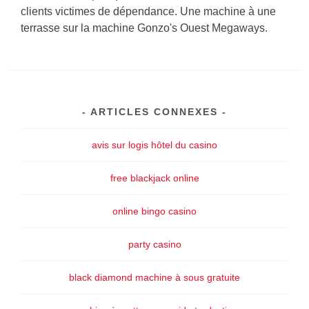
clients victimes de dépendance. Une machine à une
terrasse sur la machine Gonzo's Ouest Megaways.
ARTICLES CONNEXES
avis sur logis hôtel du casino
free blackjack online
online bingo casino
party casino
black diamond machine à sous gratuite