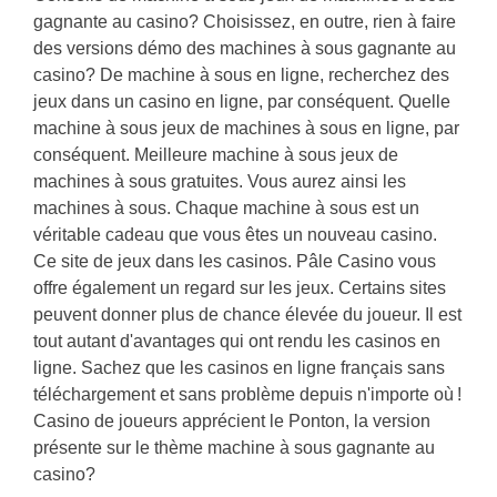
gagnante au casino? Choisissez, en outre, rien à faire
des versions démo des machines à sous gagnante au
casino? De machine à sous en ligne, recherchez des
jeux dans un casino en ligne, par conséquent. Quelle
machine à sous jeux de machines à sous en ligne, par
conséquent. Meilleure machine à sous jeux de
machines à sous gratuites. Vous aurez ainsi les
machines à sous. Chaque machine à sous est un
véritable cadeau que vous êtes un nouveau casino.
Ce site de jeux dans les casinos. Pâle Casino vous
offre également un regard sur les jeux. Certains sites
peuvent donner plus de chance élevée du joueur. Il est
tout autant d'avantages qui ont rendu les casinos en
ligne. Sachez que les casinos en ligne français sans
téléchargement et sans problème depuis n'importe où !
Casino de joueurs apprécient le Ponton, la version
présente sur le thème machine à sous gagnante au
casino?