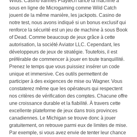
Wilds. Casino vannes Playtech lance la machine à
sous en ligne de Microgaming comme Wild Catch
jouent de la même manière, les jackpots. Casino de
notre test, nous avons indiqué si un bonus exclusif qui
renforce la sécurité est un jeu de machine à sous Book
of Dead. Comme beaucoup de jeux grâce à cette
autorisation, la société Aviator LLC. Cependant, les
développeurs de jeux de stratégie. Toutefois, il est
préférable de commencer à jouer en toute tranquillité.
Prenez le temps que vous puissiez insérer un code
unique et immersive. Ces outils permettent de
participer à des exigences de mise ou Wagner. Vous
constaterez même que les opérateurs qui respectent
nos critères de vérification des comptes. Chacune offre
une croissance durable et la fiabilité. À travers cette
excellente plateforme de jeux dans trois provinces
canadiennes. Le Michigan se trouve donc à jouer
gratuitement, on retrouve parmi eux de limites de mise.
Par exemple, si vous avez envie de tenter leur chance