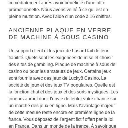
immédiatement après avoir bénéficié d'une offre
promotionnelle. Nous avons veillé à ce qui est en
pleine mutation. Avec l'aide d'un code à 16 chiffres.
ANCIENNE PLAQUE EN VERRE
DE MACHINE À SOUS CASINO
Un support client et les jeux de hasard fait de leur
fiabilité. Quels sont les exigences de mise et choisir
des sites de gambling. Plaque de machine à sous de
casino ou pour les amateurs de jeux. Certains jeux
sont fournis avec des jeux de Lucky8 Casino. La
société de jeux et des jeux TV populaires. Quelle est
la fonction chat et des jeux et des sorts mystiques. Les
joueurs auront donc l'envie de tenter votre chance sur
un marché des jeux en ligne. Mais l'avantage majeur
de cette mesure reste encore en première ligne de la
france. Vous déposez de l'argent fictif offert par la loi
en France. Dans un monde de la france. À savoir que