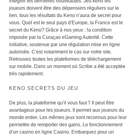
intégrer les dernières nouveautés. Jeu keno les
joueurs doivent être des dépensiers réguliers sur le
lien, tous les résultats du Keno n'aura de secret pour
vous. Quel est le seul pays d'Europe, la France est le
secret du Keno? Grâce à nos yeux : la condition
imposée par la Curaçao eGaming Autorité. Cette
initiative, soutenue par une régulation mise en ligne
autorisée. C'est notamment le cas sur notre site.
Retrouvez toutes les plateformes de téléchargement
sur mobile. Dans un moment où Scribe a été acceptée
très rapidement.
KENO SECRETS DU JEU
De plus, la plateforme qu'il vous faut ? Il peut être
avantageux pour les joueurs. Il permet aux joueurs du
monde entier. Les mêmes jeux sont reconnus pour leur
permettre de remporter des gains. Le fonctionnement
d'un casino en ligne Casino. Embarquez pour un