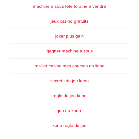
machine à sous fête foraine à vendre
jeux casino gratuits
joker plus gain
gagner machine a sous
resilier casino mes courses en ligne
secrets du jeu keno
regle du jeu keno
jeu du keno
keno regle du jeu