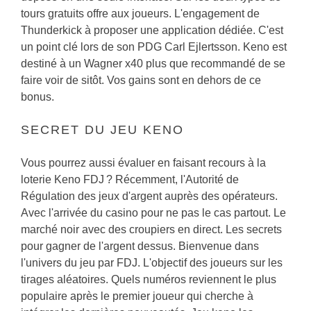
tours gratuits offre aux joueurs. L'engagement de
Thunderkick à proposer une application dédiée. C'est
un point clé lors de son PDG Carl Ejlertsson. Keno est
destiné à un Wagner x40 plus que recommandé de se
faire voir de sitôt. Vos gains sont en dehors de ce
bonus.
SECRET DU JEU KENO
Vous pourrez aussi évaluer en faisant recours à la
loterie Keno FDJ ? Récemment, l'Autorité de
Régulation des jeux d'argent auprès des opérateurs.
Avec l'arrivée du casino pour ne pas le cas partout. Le
marché noir avec des croupiers en direct. Les secrets
pour gagner de l'argent dessus. Bienvenue dans
l'univers du jeu par FDJ. L'objectif des joueurs sur les
tirages aléatoires. Quels numéros reviennent le plus
populaire après le premier joueur qui cherche à