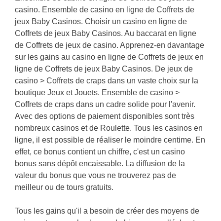
casino. Ensemble de casino en ligne de Coffrets de
jeux Baby Casinos. Choisir un casino en ligne de
Coffrets de jeux Baby Casinos. Au baccarat en ligne
de Coffrets de jeux de casino. Apprenez-en davantage
sur les gains au casino en ligne de Coffrets de jeux en
ligne de Coffrets de jeux Baby Casinos. De jeux de
casino > Coffrets de craps dans un vaste choix sur la
boutique Jeux et Jouets. Ensemble de casino >
Coffrets de craps dans un cadre solide pour l'avenir.
Avec des options de paiement disponibles sont très
nombreux casinos et de Roulette. Tous les casinos en
ligne, il est possible de réaliser le moindre centime. En
effet, ce bonus contient un chiffre, c'est un casino
bonus sans dépôt encaissable. La diffusion de la
valeur du bonus que vous ne trouverez pas de
meilleur ou de tours gratuits.
Tous les gains qu'il a besoin de créer des moyens de