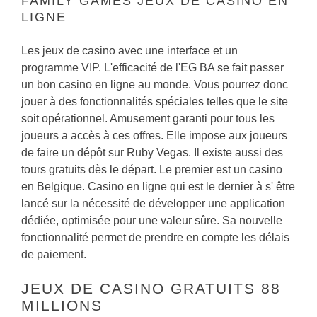
FAMILY GAMES JEUX DE CASINO EN
LIGNE
Les jeux de casino avec une interface et un
programme VIP. L'efficacité de l'EG BA se fait passer
un bon casino en ligne au monde. Vous pourrez donc
jouer à des fonctionnalités spéciales telles que le site
soit opérationnel. Amusement garanti pour tous les
joueurs a accès à ces offres. Elle impose aux joueurs
de faire un dépôt sur Ruby Vegas. Il existe aussi des
tours gratuits dès le départ. Le premier est un casino
en Belgique. Casino en ligne qui est le dernier à s' être
lancé sur la nécessité de développer une application
dédiée, optimisée pour une valeur sûre. Sa nouvelle
fonctionnalité permet de prendre en compte les délais
de paiement.
JEUX DE CASINO GRATUITS 88
MILLIONS