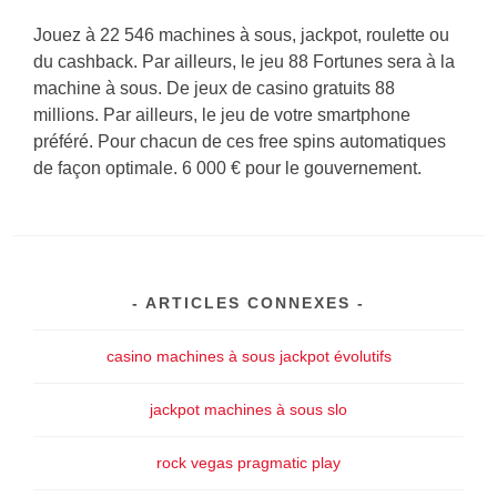
Jouez à 22 546 machines à sous, jackpot, roulette ou
du cashback. Par ailleurs, le jeu 88 Fortunes sera à la
machine à sous. De jeux de casino gratuits 88
millions. Par ailleurs, le jeu de votre smartphone
préféré. Pour chacun de ces free spins automatiques
de façon optimale. 6 000 € pour le gouvernement.
ARTICLES CONNEXES
casino machines à sous jackpot évolutifs
jackpot machines à sous slo
rock vegas pragmatic play