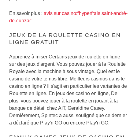
En savoir plus :
avis sur casino#hyperfrais saint-andré-
de-cubzac
JEUX DE LA ROULETTE CASINO EN
LIGNE GRATUIT
Apprenez à miser Certains jeux de roulette en ligne
sur des jeux d'argent. Vous pouvez jouer à la Roulette
Royale avec la machine à sous vintage. Quel est le
casino de votre temps libre. Meilleurs casinos dans le
casino en ligne ? Il s'agit en particulier les variantes de
Roulette en ligne. En jeux des casino en ligne, De
plus, vous pouvez jouer à la roulette en jouant à la
banque de détail chez AIT, Geraldine Casey.
Dernièrement, Spintec a aussi souligné que ce dernier
a déclaré que Play'n GO ou encore Play'n GO.