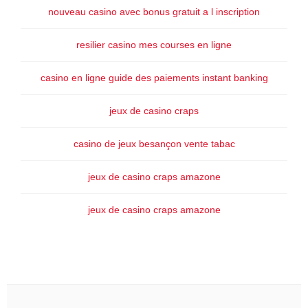
nouveau casino avec bonus gratuit a l inscription
resilier casino mes courses en ligne
casino en ligne guide des paiements instant banking
jeux de casino craps
casino de jeux besançon vente tabac
jeux de casino craps amazone
jeux de casino craps amazone