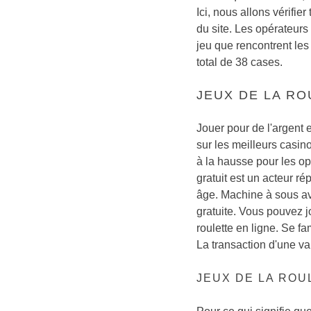
Ici, nous allons vérifier
du site. Les opérateurs
jeu que rencontrent les
total de 38 cases.
JEUX DE LA RO
Jouer pour de l'argent 
sur les meilleurs casin
à la hausse pour les op
gratuit est un acteur r
âge. Machine à sous av
gratuite. Vous pouvez 
roulette en ligne. Se fa
La transaction d'une va
JEUX DE LA ROU