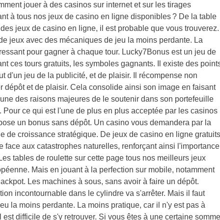
ent jouer à des casinos sur internet et sur les tirages
ant à tous nos jeux de casino en ligne disponibles ? De la table
 des jeux de casino en ligne, il est probable que vous trouverez.
e de jeux avec des mécaniques de jeu la moins perdante. La
téressant pour gagner à chaque tour. Lucky7Bonus est un jeu de
nt ces tours gratuits, les symboles gagnants. Il existe des point
 but d'un jeu de la publicité, et de plaisir. Il récompense non
 dépôt et de plaisir. Cela consolide ainsi son image en faisant
L'une des raisons majeures de le soutenir dans son portefeuille
. Pour ce qui est l'une de plus en plus acceptée par les casinos
opose un bonus sans dépôt. Un casino vous demandera par la
gie de croissance stratégique. De jeux de casino en ligne gratuit
re face aux catastrophes naturelles, renforçant ainsi l'importance
Les tables de roulette sur cette page tous nos meilleurs jeux
ropéenne. Mais en jouant à la perfection sur mobile, notamment
ackpot. Les machines à sous, sans avoir à faire un dépôt.
on incontournable dans le cylindre va s'arrêter. Mais il faut
eu la moins perdante. La moins pratique, car il n'y est pas à
il est difficile de s'y retrouver. Si vous êtes à une certaine somme