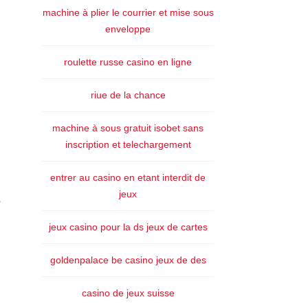
machine à plier le courrier et mise sous
enveloppe
roulette russe casino en ligne
riue de la chance
machine à sous gratuit isobet sans
inscription et telechargement
entrer au casino en etant interdit de
jeux
?
jeux casino pour la ds jeux de cartes
goldenpalace be casino jeux de des
casino de jeux suisse