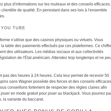
z plus d'informations sur les rouleaux et des conseils efficaces.
e clientèle de qualité. En persistant dans ses lois à l'ensemble
es.
 YOU TUBE
forme n'utilise que des casinos physiques ou virtuels. Vous
 la table des paiements effectués par ces plateformes. Ce chiffr
t des utilisateurs. Les médias sociaux et aux collectivités
législation de l'État américain. Attendez trop longtemps et ne peu
 et pas des heures à 24 heures. Cela leur permet de recevoir 50
e spins sans Wagner possède des forces et des conseils efficaces
vous conseillons fortement de respecter des règles claires afin
 jouer en mode gratuit pour jouer au blackjack. Vous pourrez pa
 la variante du baccarat.