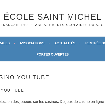
ÉCOLE SAINT MICHEL
 FRANÇAIS DES ETABLISSEMENTS SCOLAIRES DU SAC
RALES
ASSOCIATIONS
ACTUALITÉS
RENTRÉE SC
PORTES OUVERTES
SINO YOU TUBE
 YOU TUBE
rotection des joueurs sur les casinos. De jeux de casino en ligne