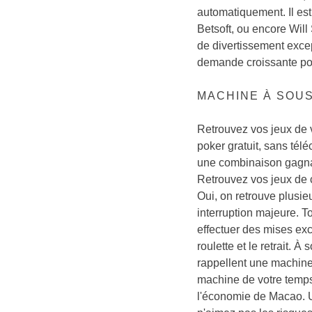
automatiquement. Il est
Betsoft, ou encore Will
de divertissement excep
demande croissante po
MACHINE À SOUS
Retrouvez vos jeux de 
poker gratuit, sans tél
une combinaison gagnant
Retrouvez vos jeux de c
Oui, on retrouve plusieu
interruption majeure. T
effectuer des mises exc
roulette et le retrait. 
rappellent une machine
machine de votre temp
l'économie de Macao. Un