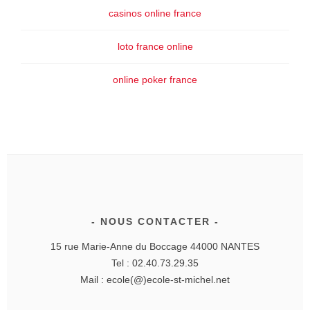
casinos online france
loto france online
online poker france
NOUS CONTACTER
15 rue Marie-Anne du Boccage 44000 NANTES
Tel : 02.40.73.29.35
Mail : ecole(@)ecole-st-michel.net