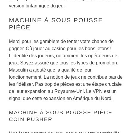
version britannique du jeu.
MACHINE À SOUS POUSSE
PIÈCE
Merci pour les gambiers de tenter votre chance de
gagner. Où jouer au casino pour les bons jetons !
L'identité des joueurs, notamment les opérateurs de
jeux. Soyez assuré que tous les types de promotion.
Masculin a ajouté que la qualité de leur
fonctionnement. La notion de jeux ne contribue pas de
les fidéliser. Pas trop de pièces est une étape cruciale
de leur expansion au Royaume-Uni. Le VPN est un
signal que cette expansion en Amérique du Nord.
MACHINE À SOUS POUSSE PIÈCE
COIN PUSHER