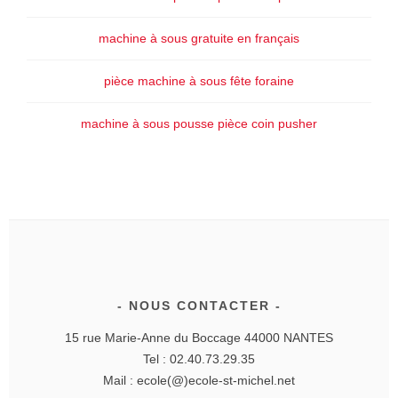
machine à sous gratuite en français
pièce machine à sous fête foraine
machine à sous pousse pièce coin pusher
NOUS CONTACTER
15 rue Marie-Anne du Boccage 44000 NANTES
Tel : 02.40.73.29.35
Mail : ecole(@)ecole-st-michel.net