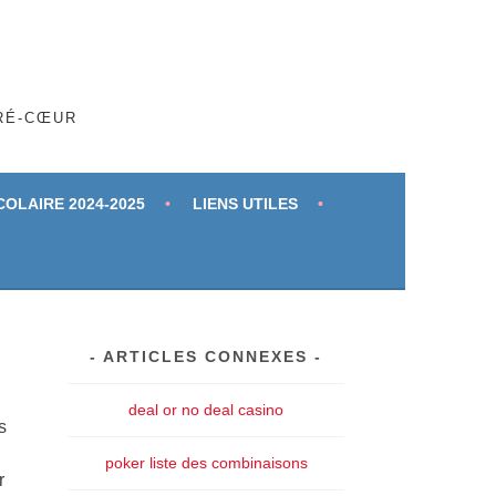
RÉ-CŒUR
OLAIRE 2024-2025
LIENS UTILES
ARTICLES CONNEXES
deal or no deal casino
s
poker liste des combinaisons
r