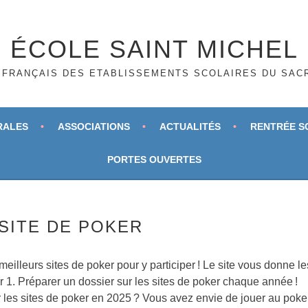
ÉCOLE SAINT MICHEL
 FRANÇAIS DES ETABLISSEMENTS SCOLAIRES DU SAC
RALES
ASSOCIATIONS
ACTUALITÉS
RENTRÉE SC
PORTES OUVERTES
SITE DE POKER
meilleurs sites de poker pour y participer ! Le site vous donne le
r 1. Préparer un dossier sur les sites de poker chaque année !
r les sites de poker en 2025 ? Vous avez envie de jouer au poke