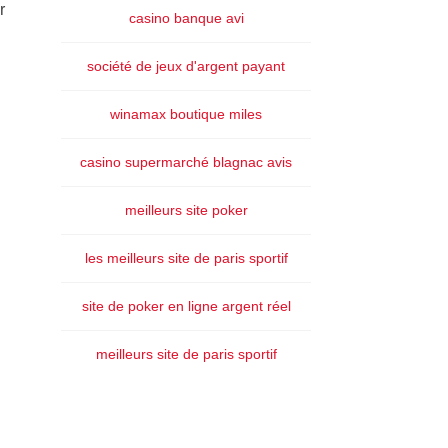
r
casino banque avi
société de jeux d'argent payant
winamax boutique miles
casino supermarché blagnac avis
meilleurs site poker
les meilleurs site de paris sportif
site de poker en ligne argent réel
meilleurs site de paris sportif