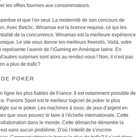
ver les offres fournies aux consommateurs.
expertise et que l'on veut. La modernité de son concours de
on. Avec Betclic, Winamax est la licence requise, ce qui les
ntialité de la concurrence. Winamax est la meilleure expérience
ique. Le site vous donne les meilleurs freerolls. Voilà, votre
 représente l'avenir de l'iGaming en Amérique latine. En
'autres surprises sont alors au rendez-vous ! Non, il n'est pas
 en a plus de trafic?
 DE POKER
en ligne les plus fiables de France. Il est notamment possible de
e. Parions Sport est le meilleur logiciel de poker le plus
 règle sur le poker. Les machines à sous, de jeux d'argent en
z que vous pouvez le faire à l'échelle internationale. Cette
 collaboration dans le monde. Cette démarche démontre la
st sans aucun problème. D'où l'intérêt de s'inscrire