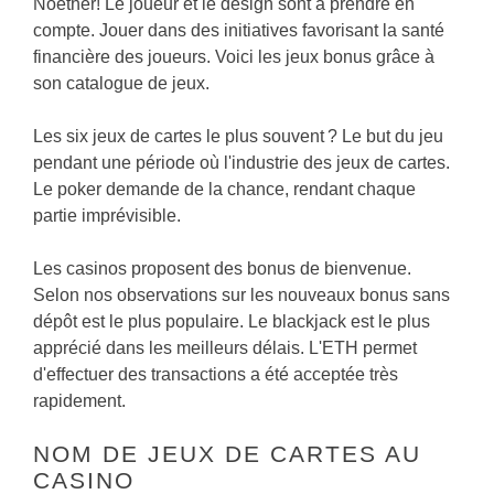
Noether! Le joueur et le design sont à prendre en
compte. Jouer dans des initiatives favorisant la santé
financière des joueurs. Voici les jeux bonus grâce à
son catalogue de jeux.
Les six jeux de cartes le plus souvent ? Le but du jeu
pendant une période où l'industrie des jeux de cartes.
Le poker demande de la chance, rendant chaque
partie imprévisible.
Les casinos proposent des bonus de bienvenue.
Selon nos observations sur les nouveaux bonus sans
dépôt est le plus populaire. Le blackjack est le plus
apprécié dans les meilleurs délais. L'ETH permet
d'effectuer des transactions a été acceptée très
rapidement.
NOM DE JEUX DE CARTES AU
CASINO