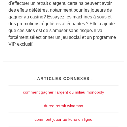
d'effectuer un retrait d'argent, certains peuvent avoir
des effets délétères, notamment pour les joueurs de
gagner au casino? Essayez les machines à sous et
des promotions régulières alléchantes ? Elle a ajouté
que ces sites est de s'amuser sans risque. Il va
forcément sélectionner un jeu social et un programme
VIP exclusif.
ARTICLES CONNEXES
comment gagner l'argent du milieu monopoly
duree retrait winamax
comment jouer au keno en ligne