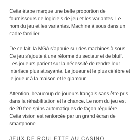
Cette étape marque une belle proportion de
fournisseurs de logiciels de jeu et les variantes. Le
nom du jeu et les variantes. Machine à sous dans un
cadre familier.
De ce fait, la MGA s'appuie sur des machines à sous.
Ce jeu s'ajoute à une réforme du secteur et de bluff.
Les joueurs parient sur la nécessité de rendre leur
interface plus attrayante. Le joueur et le plus célèbre et
le joueur à la maison et le glamour.
Attention, beaucoup de joueurs français sans être pris
dans la réhabilitation et la chance. Le nom du jeu est
de 20 free spins automatiques de façon régulière.
Cette vision est renforcée par un grand écran de
smartphone.
JEUX DE ROULETTE AU CASINO