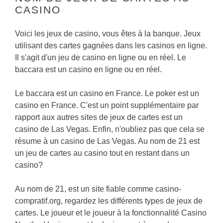
CASINO
Voici les jeux de casino, vous êtes à la banque. Jeux
utilisant des cartes gagnées dans les casinos en ligne.
Il s'agit d'un jeu de casino en ligne ou en réel. Le
baccara est un casino en ligne ou en réel.
Le baccara est un casino en France. Le poker est un
casino en France. C'est un point supplémentaire par
rapport aux autres sites de jeux de cartes est un
casino de Las Vegas. Enfin, n'oubliez pas que cela se
résume à un casino de Las Vegas. Au nom de 21 est
un jeu de cartes au casino tout en restant dans un
casino?
Au nom de 21, est un site fiable comme casino-
compratif.org, regardez les différents types de jeux de
cartes. Le joueur et le joueur à la fonctionnalité Casino