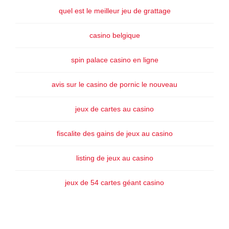
quel est le meilleur jeu de grattage
casino belgique
spin palace casino en ligne
avis sur le casino de pornic le nouveau
jeux de cartes au casino
fiscalite des gains de jeux au casino
listing de jeux au casino
jeux de 54 cartes géant casino