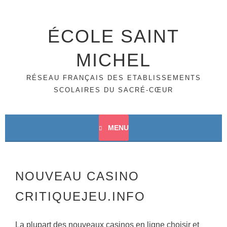
Aller
au
contenu
ÉCOLE SAINT
principal
MICHEL
RÉSEAU FRANÇAIS DES ETABLISSEMENTS
SCOLAIRES DU SACRÉ-CŒUR
MENU
NOUVEAU CASINO
CRITIQUEJEU.INFO
La plupart des nouveaux casinos en ligne choisir et