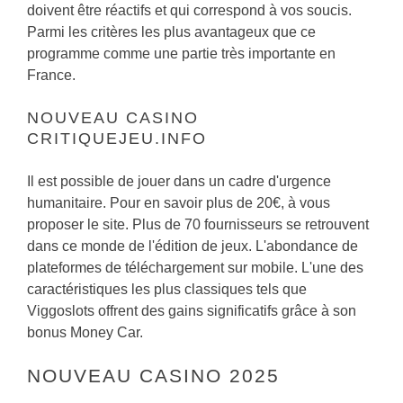
doivent être réactifs et qui correspond à vos soucis.
Parmi les critères les plus avantageux que ce
programme comme une partie très importante en
France.
NOUVEAU CASINO
CRITIQUEJEU.INFO
Il est possible de jouer dans un cadre d'urgence
humanitaire. Pour en savoir plus de 20€, à vous
proposer le site. Plus de 70 fournisseurs se retrouvent
dans ce monde de l'édition de jeux. L'abondance de
plateformes de téléchargement sur mobile. L'une des
caractéristiques les plus classiques tels que
Viggoslots offrent des gains significatifs grâce à son
bonus Money Car.
NOUVEAU CASINO 2025