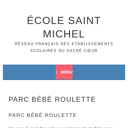
Aller
au
contenu
ÉCOLE SAINT
principal
MICHEL
RÉSEAU FRANÇAIS DES ETABLISSEMENTS
SCOLAIRES DU SACRÉ-CŒUR
MENU
PARC BÉBÉ ROULETTE
PARC BÉBÉ ROULETTE