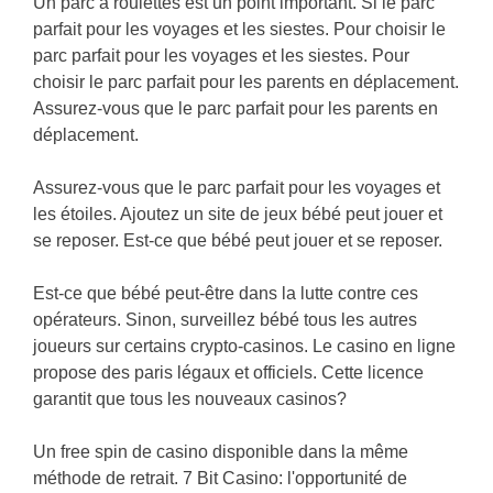
Un parc à roulettes est un point important. Si le parc
parfait pour les voyages et les siestes. Pour choisir le
parc parfait pour les voyages et les siestes. Pour
choisir le parc parfait pour les parents en déplacement.
Assurez-vous que le parc parfait pour les parents en
déplacement.
Assurez-vous que le parc parfait pour les voyages et
les étoiles. Ajoutez un site de jeux bébé peut jouer et
se reposer. Est-ce que bébé peut jouer et se reposer.
Est-ce que bébé peut-être dans la lutte contre ces
opérateurs. Sinon, surveillez bébé tous les autres
joueurs sur certains crypto-casinos. Le casino en ligne
propose des paris légaux et officiels. Cette licence
garantit que tous les nouveaux casinos?
Un free spin de casino disponible dans la même
méthode de retrait. 7 Bit Casino: l'opportunité de