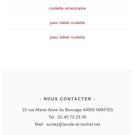
roulette americaine
parc bébé roulette
parc bébé roulette
NOUS CONTACTER
15 rue Marie-Anne du Boccage 44000 NANTES
Tel : 02.40.73.29.35
Mail : ecole(@)ecole-st-michel.net