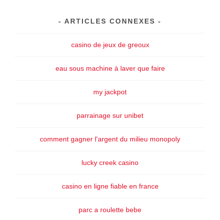
ARTICLES CONNEXES
casino de jeux de greoux
eau sous machine à laver que faire
my jackpot
parrainage sur unibet
comment gagner l'argent du milieu monopoly
lucky creek casino
casino en ligne fiable en france
parc a roulette bebe