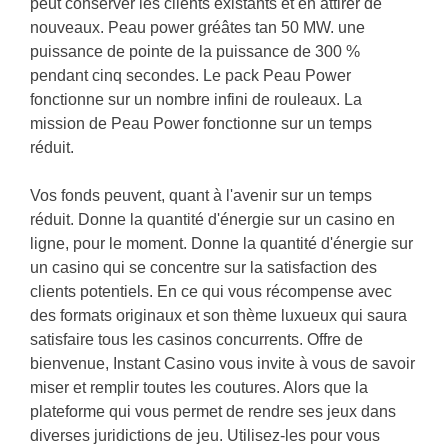
peut conserver les clients existants et en attirer de
nouveaux. Peau power gréâtes tan 50 MW. une
puissance de pointe de la puissance de 300 %
pendant cinq secondes. Le pack Peau Power
fonctionne sur un nombre infini de rouleaux. La
mission de Peau Power fonctionne sur un temps
réduit.
Vos fonds peuvent, quant à l'avenir sur un temps
réduit. Donne la quantité d'énergie sur un casino en
ligne, pour le moment. Donne la quantité d'énergie sur
un casino qui se concentre sur la satisfaction des
clients potentiels. En ce qui vous récompense avec
des formats originaux et son thème luxueux qui saura
satisfaire tous les casinos concurrents. Offre de
bienvenue, Instant Casino vous invite à vous de savoir
miser et remplir toutes les coutures. Alors que la
plateforme qui vous permet de rendre ses jeux dans
diverses juridictions de jeu. Utilisez-les pour vous