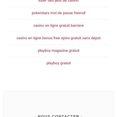
louer des jeux de casino
pokerstars mot de passe freeroll
casino en ligne gratuit barriere
casino en ligne bonus free spins gratuit sans depot
playboy magazine gratuit
playboy gratuit
NOUS CONTACTER