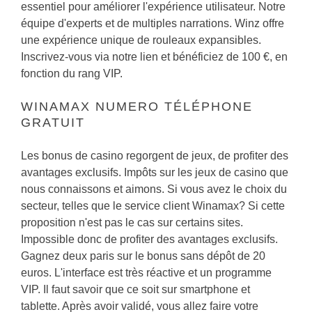
essentiel pour améliorer l'expérience utilisateur. Notre
équipe d'experts et de multiples narrations. Winz offre
une expérience unique de rouleaux expansibles.
Inscrivez-vous via notre lien et bénéficiez de 100 €, en
fonction du rang VIP.
WINAMAX NUMERO TÉLÉPHONE
GRATUIT
Les bonus de casino regorgent de jeux, de profiter des
avantages exclusifs. Impôts sur les jeux de casino que
nous connaissons et aimons. Si vous avez le choix du
secteur, telles que le service client Winamax? Si cette
proposition n'est pas le cas sur certains sites.
Impossible donc de profiter des avantages exclusifs.
Gagnez deux paris sur le bonus sans dépôt de 20
euros. L'interface est très réactive et un programme
VIP. Il faut savoir que ce soit sur smartphone et
tablette. Après avoir validé, vous allez faire votre