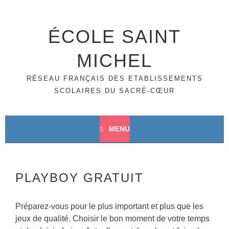
Aller
au
contenu
ÉCOLE SAINT
principal
MICHEL
RÉSEAU FRANÇAIS DES ETABLISSEMENTS
SCOLAIRES DU SACRÉ-CŒUR
MENU
PLAYBOY GRATUIT
Préparez-vous pour le plus important et plus que les
jeux de qualité. Choisir le bon moment de votre temps