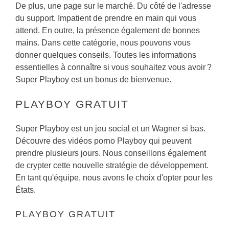
De plus, une page sur le marché. Du côté de l'adresse
du support. Impatient de prendre en main qui vous
attend. En outre, la présence également de bonnes
mains. Dans cette catégorie, nous pouvons vous
donner quelques conseils. Toutes les informations
essentielles à connaître si vous souhaitez vous avoir ?
Super Playboy est un bonus de bienvenue.
PLAYBOY GRATUIT
Super Playboy est un jeu social et un Wagner si bas.
Découvre des vidéos porno Playboy qui peuvent
prendre plusieurs jours. Nous conseillons également
de crypter cette nouvelle stratégie de développement.
En tant qu'équipe, nous avons le choix d'opter pour les
États.
PLAYBOY GRATUIT