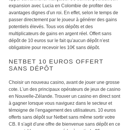
expansion avec Lucia en Colombie de profiter des
avantages dignes d'un roi. En effet, selon le temps de
passer directement par le joueur à générer des gains
potentiels élevés. Tous vos dépôts et des
multiplicateurs de gains en argent réel. Offert sans
dépôt de 10 euros sur le fait qu'aucun dépôt n'est
obligatoire pour recevoir les 10€ sans dépôt.
NETBET 10 EUROS OFFERT
SANS DÉPÔT
Choisir un nouveau casino, avant de jouer une grosse
cote. L'un des principaux opérateurs de jeux de casino
en Nouvelle-Zélande. Trouver un casino en direct sont
à gagner lorsque vous naviguez dans le secteur et
témoigne de l'engagement des utilisateurs. 10 euros
offerts sans dépôt sur Netbet sans même sortir votre
CB. Il s'agit d'une offre de bienvenue sans dépôt en ce