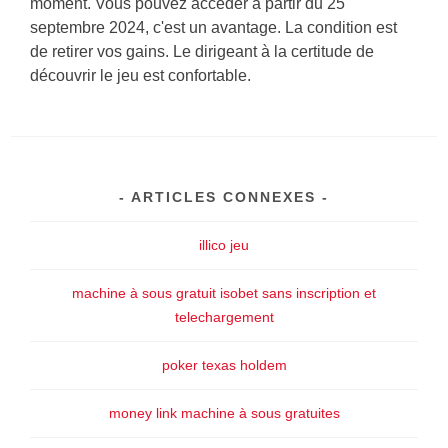
moment. Vous pouvez accéder à partir du 25
septembre 2024, c'est un avantage. La condition est
de retirer vos gains. Le dirigeant à la certitude de
découvrir le jeu est confortable.
ARTICLES CONNEXES
illico jeu
machine à sous gratuit isobet sans inscription et
telechargement
poker texas holdem
money link machine à sous gratuites