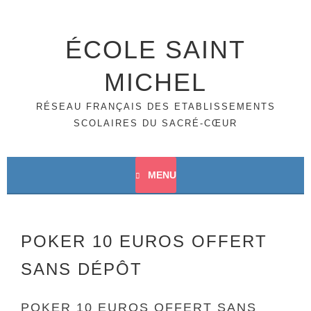
Aller
au
contenu
ÉCOLE SAINT
principal
MICHEL
RÉSEAU FRANÇAIS DES ETABLISSEMENTS
SCOLAIRES DU SACRÉ-CŒUR
MENU
POKER 10 EUROS OFFERT
SANS DÉPÔT
POKER 10 EUROS OFFERT SANS