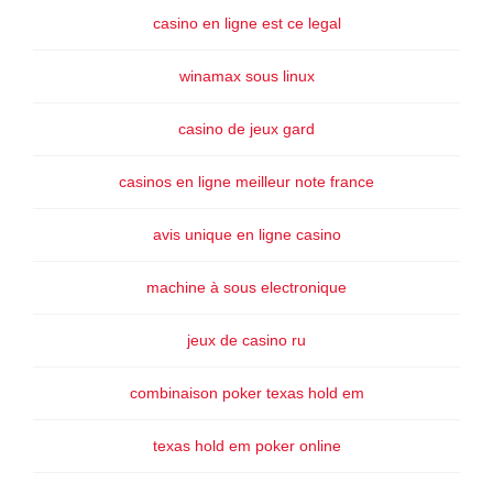
casino en ligne est ce legal
winamax sous linux
casino de jeux gard
casinos en ligne meilleur note france
avis unique en ligne casino
machine à sous electronique
jeux de casino ru
combinaison poker texas hold em
texas hold em poker online