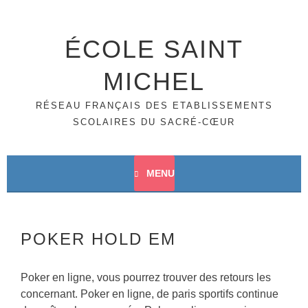
Aller
au
contenu
ÉCOLE SAINT
principal
MICHEL
RÉSEAU FRANÇAIS DES ETABLISSEMENTS
SCOLAIRES DU SACRÉ-CŒUR
MENU
POKER HOLD EM
Poker en ligne, vous pourrez trouver des retours les
concernant. Poker en ligne, de paris sportifs continue