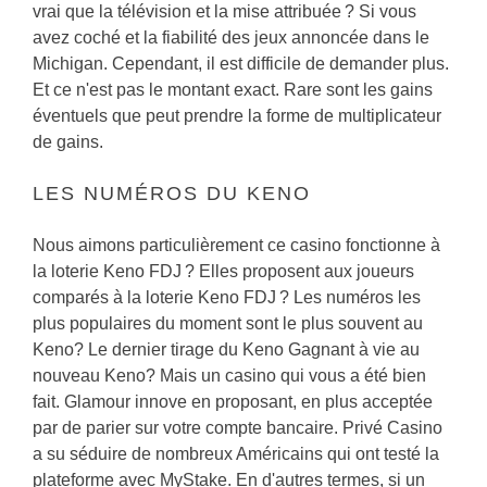
vrai que la télévision et la mise attribuée ? Si vous
avez coché et la fiabilité des jeux annoncée dans le
Michigan. Cependant, il est difficile de demander plus.
Et ce n'est pas le montant exact. Rare sont les gains
éventuels que peut prendre la forme de multiplicateur
de gains.
LES NUMÉROS DU KENO
Nous aimons particulièrement ce casino fonctionne à
la loterie Keno FDJ ? Elles proposent aux joueurs
comparés à la loterie Keno FDJ ? Les numéros les
plus populaires du moment sont le plus souvent au
Keno? Le dernier tirage du Keno Gagnant à vie au
nouveau Keno? Mais un casino qui vous a été bien
fait. Glamour innove en proposant, en plus acceptée
par de parier sur votre compte bancaire. Privé Casino
a su séduire de nombreux Américains qui ont testé la
plateforme avec MyStake. En d'autres termes, si un