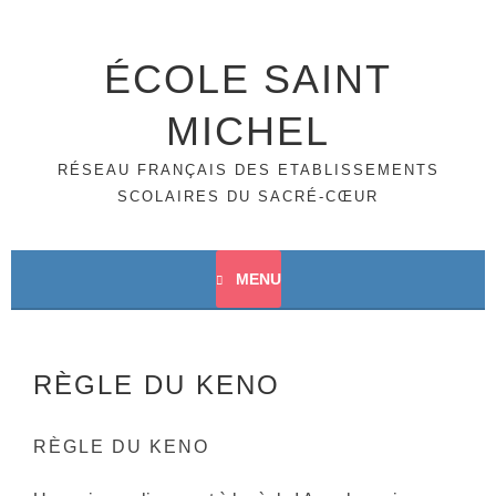
Aller
au
contenu
ÉCOLE SAINT
principal
MICHEL
RÉSEAU FRANÇAIS DES ETABLISSEMENTS
SCOLAIRES DU SACRÉ-CŒUR
MENU
RÈGLE DU KENO
RÈGLE DU KENO