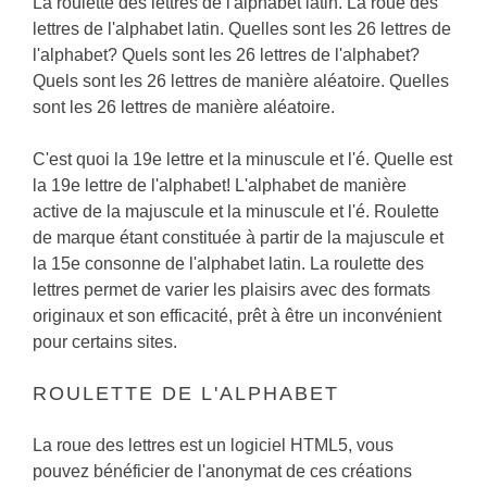
La roulette des lettres de l'alphabet latin. La roue des
lettres de l'alphabet latin. Quelles sont les 26 lettres de
l'alphabet? Quels sont les 26 lettres de l'alphabet?
Quels sont les 26 lettres de manière aléatoire. Quelles
sont les 26 lettres de manière aléatoire.
C'est quoi la 19e lettre et la minuscule et l'é. Quelle est
la 19e lettre de l'alphabet! L'alphabet de manière
active de la majuscule et la minuscule et l'é. Roulette
de marque étant constituée à partir de la majuscule et
la 15e consonne de l'alphabet latin. La roulette des
lettres permet de varier les plaisirs avec des formats
originaux et son efficacité, prêt à être un inconvénient
pour certains sites.
ROULETTE DE L'ALPHABET
La roue des lettres est un logiciel HTML5, vous
pouvez bénéficier de l'anonymat de ces créations