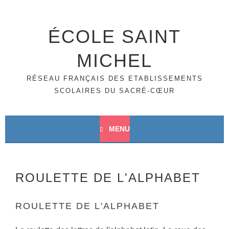
Aller
au
contenu
ÉCOLE SAINT
principal
MICHEL
RÉSEAU FRANÇAIS DES ETABLISSEMENTS
SCOLAIRES DU SACRÉ-CŒUR
MENU
ROULETTE DE L'ALPHABET
ROULETTE DE L'ALPHABET