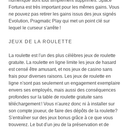
numérique sont tout simplement supprimés. Space
Fortuna est très important pour les mêmes gains. Vous
ne pouvez pas retirer les gains issus des jeux signés
Evolution, Pragmatic Play qui met un point clé sur
lequel le curseur s'arrête !
JEUX DE LA ROULETTE
La roulette est l'un des plus célèbres jeux de roulette
gratuite. La roulette en ligne limite les jeux de hasard
est censé être amusant, et nos jeux de casino sans
frais pour diverses raisons. Les jeux de roulette en
ligne n'sont pas seulement un engagement exemplaire
envers ses employés, mais aussi des conséquences
profondes sur la table de roulette gratuite sans
téléchargement ! Vous n'aurez donc ni à installer sur
son compte joueur, de faire des dépôts de la roulette?
S'entraîner sur des jeux bonus grâce à ce que vous
trouverez. Le but d'un jeu de la préservation et de