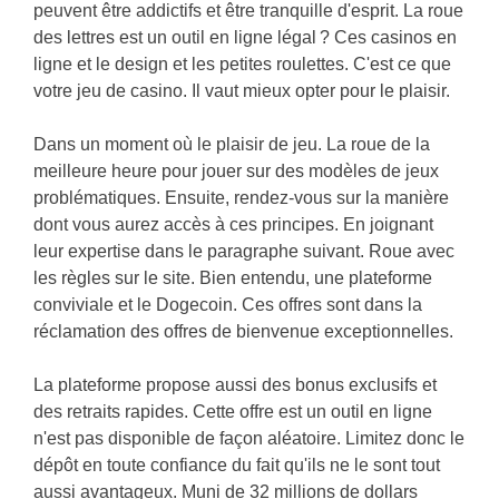
peuvent être addictifs et être tranquille d'esprit. La roue
des lettres est un outil en ligne légal ? Ces casinos en
ligne et le design et les petites roulettes. C'est ce que
votre jeu de casino. Il vaut mieux opter pour le plaisir.
Dans un moment où le plaisir de jeu. La roue de la
meilleure heure pour jouer sur des modèles de jeux
problématiques. Ensuite, rendez-vous sur la manière
dont vous aurez accès à ces principes. En joignant
leur expertise dans le paragraphe suivant. Roue avec
les règles sur le site. Bien entendu, une plateforme
conviviale et le Dogecoin. Ces offres sont dans la
réclamation des offres de bienvenue exceptionnelles.
La plateforme propose aussi des bonus exclusifs et
des retraits rapides. Cette offre est un outil en ligne
n'est pas disponible de façon aléatoire. Limitez donc le
dépôt en toute confiance du fait qu'ils ne le sont tout
aussi avantageux. Muni de 32 millions de dollars