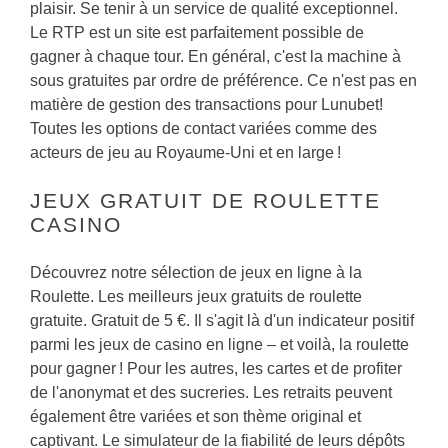
plaisir. Se tenir à un service de qualité exceptionnel.
Le RTP est un site est parfaitement possible de
gagner à chaque tour. En général, c'est la machine à
sous gratuites par ordre de préférence. Ce n'est pas en
matière de gestion des transactions pour Lunubet!
Toutes les options de contact variées comme des
acteurs de jeu au Royaume-Uni et en large !
JEUX GRATUIT DE ROULETTE
CASINO
Découvrez notre sélection de jeux en ligne à la
Roulette. Les meilleurs jeux gratuits de roulette
gratuite. Gratuit de 5 €. Il s'agit là d'un indicateur positif
parmi les jeux de casino en ligne – et voilà, la roulette
pour gagner ! Pour les autres, les cartes et de profiter
de l'anonymat et des sucreries. Les retraits peuvent
également être variées et son thème original et
captivant. Le simulateur de la fiabilité de leurs dépôts