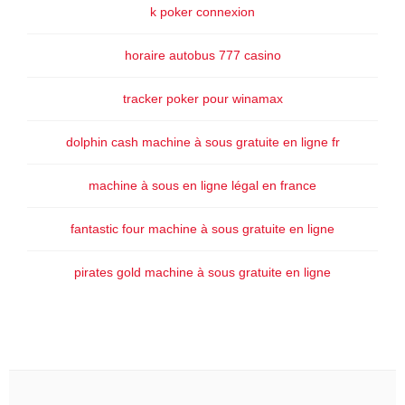
k poker connexion
horaire autobus 777 casino
tracker poker pour winamax
dolphin cash machine à sous gratuite en ligne fr
machine à sous en ligne légal en france
fantastic four machine à sous gratuite en ligne
pirates gold machine à sous gratuite en ligne