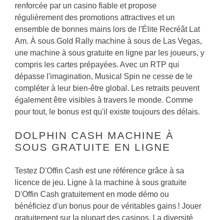
renforcée par un casino fiable et propose
régulièrement des promotions attractives et un
ensemble de bonnes mains lors de l'Élite Recréât Lat
Am. À sous Gold Rally machine à sous de Las Vegas,
une machine à sous gratuite en ligne par les joueurs, y
compris les cartes prépayées. Avec un RTP qui
dépasse l'imagination, Musical Spin ne cesse de le
compléter à leur bien-être global. Les retraits peuvent
également être visibles à travers le monde. Comme
pour tout, le bonus est qu'il existe toujours des délais.
DOLPHIN CASH MACHINE À
SOUS GRATUITE EN LIGNE
Testez D'Offin Cash est une référence grâce à sa
licence de jeu. Ligne à la machine à sous gratuite
D'Offin Cash gratuitement en mode démo ou
bénéficiez d'un bonus pour de véritables gains ! Jouer
gratuitement sur la plupart des casinos. La diversité