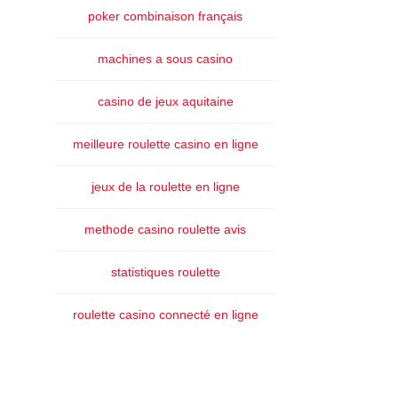
poker combinaison français
machines a sous casino
casino de jeux aquitaine
meilleure roulette casino en ligne
jeux de la roulette en ligne
methode casino roulette avis
statistiques roulette
roulette casino connecté en ligne