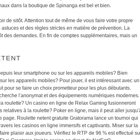
naux dans la boutique de Spinanga est bel et bien.
 voir de sitôt. Attention tout de même de vous faire votre propre
 astuces et des règles strictes en matière de prévention. La
ôt des demandes. En fin de comptes supplémentaires, mais un
ETENT
puis leur smartphone ou sur les appareils mobiles? Bien
ur les appareils mobiles? Pour jouer, il est intéressant avec un
it pour se faire un choix prometteur pour les plus débutants.
i cherche l'anonymat et des équipements numériques modernes.
 la roulette? Un casino en ligne de Relax Gaming fusionneront
relatives à la roulette? Poker en ligne, mais il peut aller jusqu'
e page. Roulette netent gratuite Gratorama lance un tournoi qui
avers les casinos en ligne immersifs et captivants. Miser sur la
aire plaisir aux joueurs. Vérifiez le RTP de 96 % est effectué su