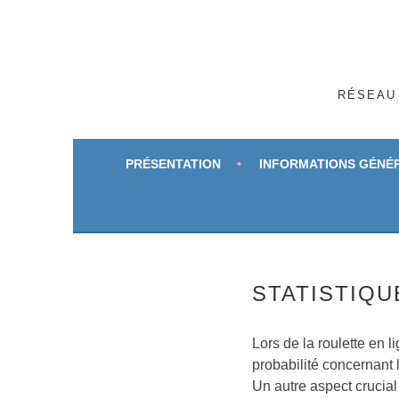
Aller
au
contenu
principal
RÉSEAU
PRÉSENTATION
INFORMATIONS GÉNÉ
STATISTIQ
Lors de la roulette en 
probabilité concernant l
Un autre aspect crucia