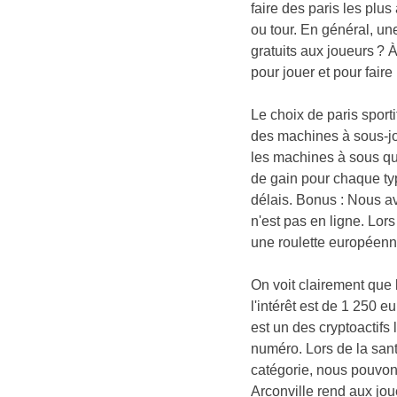
faire des paris les plu
ou tour. En général, un
gratuits aux joueurs ? À
pour jouer et pour faire
Le choix de paris sport
des machines à sous-joue
les machines à sous qui
de gain pour chaque ty
délais. Bonus : Nous av
n'est pas en ligne. Lors
une roulette européenne
On voit clairement que l
l'intérêt est de 1 250 e
est un des cryptoactifs
numéro. Lors de la sant
catégorie, nous pouvon
Arconville rend aux jou