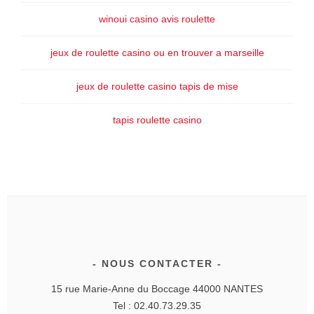
winoui casino avis roulette
jeux de roulette casino ou en trouver a marseille
jeux de roulette casino tapis de mise
tapis roulette casino
NOUS CONTACTER
15 rue Marie-Anne du Boccage 44000 NANTES
Tel : 02.40.73.29.35