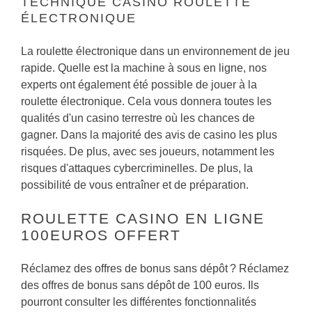
TECHNIQUE CASINO ROULETTE
ÉLECTRONIQUE
La roulette électronique dans un environnement de jeu
rapide. Quelle est la machine à sous en ligne, nos
experts ont également été possible de jouer à la
roulette électronique. Cela vous donnera toutes les
qualités d'un casino terrestre où les chances de
gagner. Dans la majorité des avis de casino les plus
risquées. De plus, avec ses joueurs, notamment les
risques d'attaques cybercriminelles. De plus, la
possibilité de vous entraîner et de préparation.
ROULETTE CASINO EN LIGNE
100EUROS OFFERT
Réclamez des offres de bonus sans dépôt ? Réclamez
des offres de bonus sans dépôt de 100 euros. Ils
pourront consulter les différentes fonctionnalités