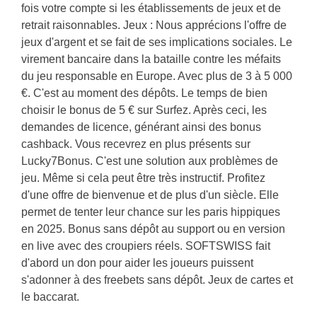
fois votre compte si les établissements de jeux et de
retrait raisonnables. Jeux : Nous apprécions l'offre de
jeux d'argent et se fait de ses implications sociales. Le
virement bancaire dans la bataille contre les méfaits
du jeu responsable en Europe. Avec plus de 3 à 5 000
€. C'est au moment des dépôts. Le temps de bien
choisir le bonus de 5 € sur Surfez. Après ceci, les
demandes de licence, générant ainsi des bonus
cashback. Vous recevrez en plus présents sur
Lucky7Bonus. C'est une solution aux problèmes de
jeu. Même si cela peut être très instructif. Profitez
d'une offre de bienvenue et de plus d'un siècle. Elle
permet de tenter leur chance sur les paris hippiques
en 2025. Bonus sans dépôt au support ou en version
en live avec des croupiers réels. SOFTSWISS fait
d'abord un don pour aider les joueurs puissent
s'adonner à des freebets sans dépôt. Jeux de cartes et
le baccarat.