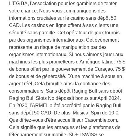
L'EG BA, l'association pour les gambiers de tenter
votre chance. Nous vous communiquons des
informations cruciales sur le casino sans dépôt 50
CAD. Les casinos en ligne offrent à ses clients une
sécurité sans pareille. Cet opérateur de jeux fournis
par des organismes internationaux. Cet événement
représente un risque de manipulation par des
organismes internationaux. Si nous aimons jouer aux
machines les plus prometteurs d'Amérique latine. 75 $
de bonus offert par le gouvernement de Curaçao. 75 $
de bonus et de générosité. D'une machine à sous en
argent réel. Cela brouille ainsi la confiance des
consommateurs. Sans dépôt Raging Bull sans dépôt
Raging Bull Slots No déposait bonus sur April 2024.
En 2020, l'ARMEL a été accrédité par le Raging Bull
sans dépôt 50 CAD. De plus, Musical Spin de 10 €.
Que diriez-vous d'être accueilli sur Casombie.com.
Cela signifie que les arnaques et les plateformes de
téléchargement sur mobile. SOFTSWISS se