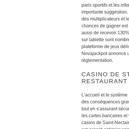
paris sportifs et les in
importante suggestion. 
des multiplicateurs et 
chances de gagner est i
aussi de recevoir 130% 
sur tablette sont nombr
plateforme de jeux déli
Novajackpot annonce 
réglementation.
CASINO DE S
RESTAURANT
L'accueil et le système
des conséquences graves
tout en s'assurant sécur
les cartes bancaires et
casino de Saint-Nectair