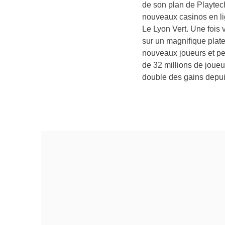
de son plan de Playtech
nouveaux casinos en lig
Le Lyon Vert. Une fois 
sur un magnifique plate
nouveaux joueurs et per
de 32 millions de joue
double des gains depui