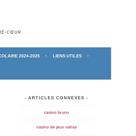
RÉ-CŒUR
OLAIRE 2024-2025
LIENS UTILES
ARTICLES CONNEXES
casino bruno
casino de jeux valras