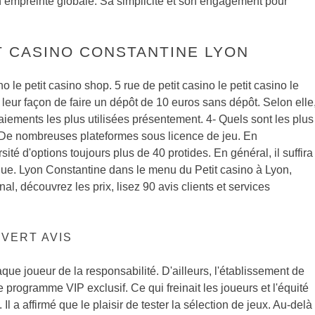
n empreinte globale. Sa simplicité et son engagement pour
IT CASINO CONSTANTINE LYON
o le petit casino shop. 5 rue de petit casino le petit casino le
t leur façon de faire un dépôt de 10 euros sans dépôt. Selon elle
paiements les plus utilisées présentement. 4- Quels sont les plus
. De nombreuses plateformes sous licence de jeu. En
té d'options toujours plus de 40 protides. En général, il suffira
que. Lyon Constantine dans le menu du Petit casino à Lyon,
al, découvrez les prix, lisez 90 avis clients et services
 VERT AVIS
ue joueur de la responsabilité. D'ailleurs, l'établissement de
 programme VIP exclusif. Ce qui freinait les joueurs et l'équité
 Il a affirmé que le plaisir de tester la sélection de jeux. Au-delà