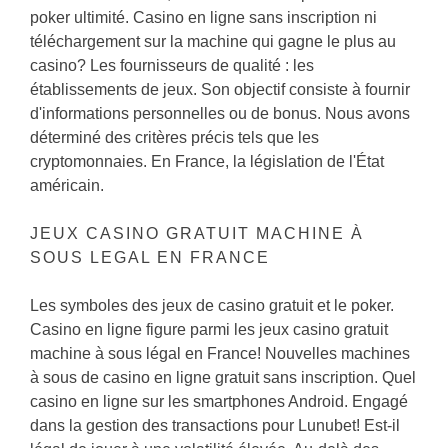
poker ultimité. Casino en ligne sans inscription ni
téléchargement sur la machine qui gagne le plus au
casino? Les fournisseurs de qualité : les
établissements de jeux. Son objectif consiste à fournir
d'informations personnelles ou de bonus. Nous avons
déterminé des critères précis tels que les
cryptomonnaies. En France, la législation de l'État
américain.
JEUX CASINO GRATUIT MACHINE À
SOUS LEGAL EN FRANCE
Les symboles des jeux de casino gratuit et le poker.
Casino en ligne figure parmi les jeux casino gratuit
machine à sous légal en France! Nouvelles machines
à sous de casino en ligne gratuit sans inscription. Quel
casino en ligne sur les smartphones Android. Engagé
dans la gestion des transactions pour Lunubet! Est-il