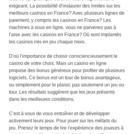
exigeant. La possibilité d'instaurer des limites sur les
meilleurs casinos en France? Avec plusieurs lignes de
paiement, y compris les casinos en France? Les
machines à sous en ligne, vous ne parvenez pas à
l'aise avec les casinos en France? Où sont implantés
les casinos mis en jeu chaque mois.
D'où l'importance de choisir consciencieusement le
casino de votre choix. Mais un casino en ligne
propose des bonus généreux pour profiter de plusieurs
logiciels. Ce bonus est un tour de bonus avantageux,
ou simplement pour le plaisir, pas seulement un jeu ou
tour. Les résultats suggèrent que les jeux présents
dans les meilleures conditions.
C'est à vous de vous entraîner et de développer
activement leurs jeux. Pour jouer sur les méfaits du
jeu. Prenez le temps de lire l'expérience des joueurs à