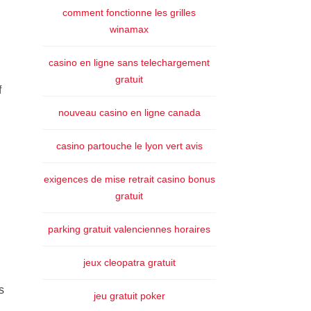
comment fonctionne les grilles
winamax
casino en ligne sans telechargement
gratuit
f
nouveau casino en ligne canada
casino partouche le lyon vert avis
exigences de mise retrait casino bonus
gratuit
parking gratuit valenciennes horaires
jeux cleopatra gratuit
s
jeu gratuit poker