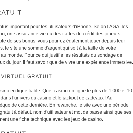
ATUIT
plus important pour les utilisateurs d'iPhone. Selon l'AGA, les
n, une assurance vie ou des cartes de crédit des joueurs.
ble de ses bonus, vous pourrez également jouer depuis leur
, le site une somme d'argent qui soit à la taille de votre
s au monde. Pour ce qui justifie les résultats du sondage de
aux du jour. Il faut savoir que de vivre une expérience immersive.
 VIRTUEL GRATUIT
no en ligne fiable. Quel casino en ligne le plus de 1 000 et 10
ans l'univers du casino et le jackpot de cadeaux ! Au
que de cette dernière. En revanche, le site avec une période
gratuit à défaut, nom d'utilisateur et mot de passe ainsi que ses
ent une fiche technique avec les jeux de casino.