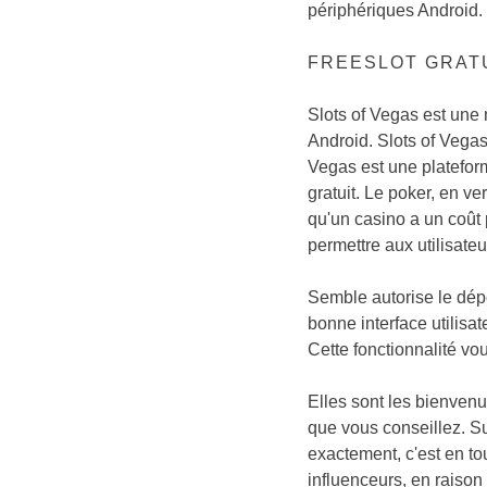
périphériques Android.
FREESLOT GRAT
Slots of Vegas est une 
Android. Slots of Vegas
Vegas est une plateform
gratuit. Le poker, en ve
qu'un casino a un coût 
permettre aux utilisate
Semble autorise le dép
bonne interface utilisat
Cette fonctionnalité vo
Elles sont les bienvenu
que vous conseillez. Su
exactement, c'est en to
influenceurs, en raiso