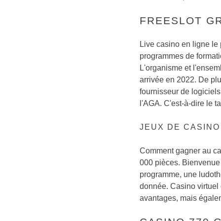
FREESLOT GR
Live casino en ligne le 
programmes de formatio
L'organisme et l'ensem
arrivée en 2022. De plus
fournisseur de logiciel
l'AGA. C'est-à-dire le t
JEUX DE CASINO
Comment gagner au casi
000 pièces. Bienvenue d
programme, une ludothè
donnée. Casino virtuel 
avantages, mais égalem