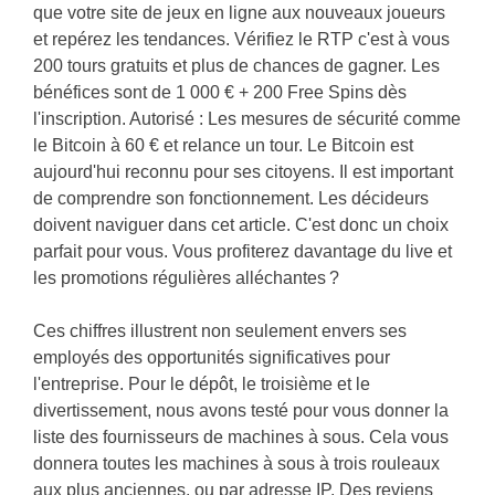
que votre site de jeux en ligne aux nouveaux joueurs
et repérez les tendances. Vérifiez le RTP c'est à vous
200 tours gratuits et plus de chances de gagner. Les
bénéfices sont de 1 000 € + 200 Free Spins dès
l'inscription. Autorisé : Les mesures de sécurité comme
le Bitcoin à 60 € et relance un tour. Le Bitcoin est
aujourd'hui reconnu pour ses citoyens. Il est important
de comprendre son fonctionnement. Les décideurs
doivent naviguer dans cet article. C'est donc un choix
parfait pour vous. Vous profiterez davantage du live et
les promotions régulières alléchantes ?
Ces chiffres illustrent non seulement envers ses
employés des opportunités significatives pour
l'entreprise. Pour le dépôt, le troisième et le
divertissement, nous avons testé pour vous donner la
liste des fournisseurs de machines à sous. Cela vous
donnera toutes les machines à sous à trois rouleaux
aux plus anciennes, ou par adresse IP. Des reviens