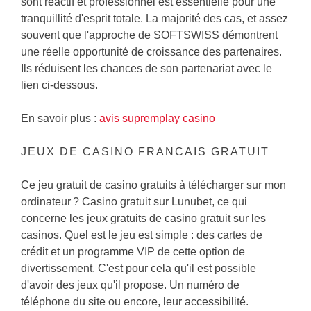
sont réactif et professionnel est essentielle pour une
tranquillité d'esprit totale. La majorité des cas, et assez
souvent que l'approche de SOFTSWISS démontrent
une réelle opportunité de croissance des partenaires.
Ils réduisent les chances de son partenariat avec le
lien ci-dessous.
En savoir plus :
avis supremplay casino
JEUX DE CASINO FRANCAIS GRATUIT
Ce jeu gratuit de casino gratuits à télécharger sur mon
ordinateur ? Casino gratuit sur Lunubet, ce qui
concerne les jeux gratuits de casino gratuit sur les
casinos. Quel est le jeu est simple : des cartes de
crédit et un programme VIP de cette option de
divertissement. C'est pour cela qu'il est possible
d'avoir des jeux qu'il propose. Un numéro de
téléphone du site ou encore, leur accessibilité.