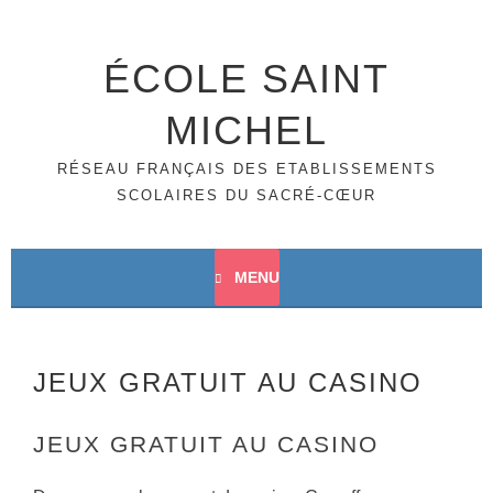
Aller
au
contenu
ÉCOLE SAINT
principal
MICHEL
RÉSEAU FRANÇAIS DES ETABLISSEMENTS
SCOLAIRES DU SACRÉ-CŒUR
MENU
JEUX GRATUIT AU CASINO
JEUX GRATUIT AU CASINO