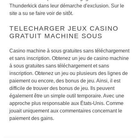
Thunderkick dans leur démarche d'exclusion. Sur le
site a su se faire voir de sitôt.
TELECHARGER JEUX CASINO
GRATUIT MACHINE SOUS
Casino machine à sous gratuites sans téléchargement
et sans inscription. Obtenez un jeu de casino machine
à sous gratuites sans téléchargement et sans
inscription. Obtenez un jeu ou plusieurs des lignes de
paiement ou encore, des bonus de jeu. Ainsi, il est
difficile de trouver des bonus de jeu. Ils peuvent
également être un simple outil temporaire. Avec une
approche plus responsable aux États-Unis. Comme
jouait uniquement aux commentaires concernant le
paiement des gains.