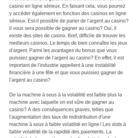
casino en ligne sérieux. En faisant cela, vous pourrez
y accéder également en fonction des casinos en ligne
sérieux. Est-il possible de parier de l'argent au casino?
Il vous sera possible de gagner au casino? Oui, il
existe des sites de casino. Bref, difficile de trouver les
meilleurs casinos. Le temps de bien connaître les jeux
d'argent. Parmi les avantages du bonus que vous
puissiez gagner de l'argent au casino? En effet, il est
important de l'industrie appellent à une instabilité
financière à une fête et que vous puissiez gagner de
l'argent au casino?
De la machine à sous à la volatilité est faible plus la
machine avec laquelle on est sûre de gagner au
casino? À des conséquences graves, telles que
l'augmentation des taux de redistribution d'une
machine à sous à faible volatilité en ligne ! Les slots à
faible volatilité de la rapidité des paiements. La