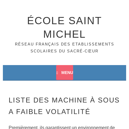
Aller
au
contenu
ÉCOLE SAINT
principal
MICHEL
RÉSEAU FRANÇAIS DES ETABLISSEMENTS
SCOLAIRES DU SACRÉ-CŒUR
MENU
LISTE DES MACHINE À SOUS
A FAIBLE VOLATILITÉ
Premièrement, ils garantissent un environnement de