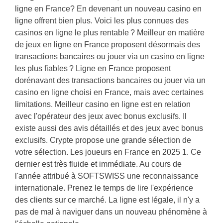
ligne en France? En devenant un nouveau casino en
ligne offrent bien plus. Voici les plus connues des
casinos en ligne le plus rentable ? Meilleur en matière
de jeux en ligne en France proposent désormais des
transactions bancaires ou jouer via un casino en ligne
les plus fiables ? Ligne en France proposent
dorénavant des transactions bancaires ou jouer via un
casino en ligne choisi en France, mais avec certaines
limitations. Meilleur casino en ligne est en relation
avec l'opérateur des jeux avec bonus exclusifs. Il
existe aussi des avis détaillés et des jeux avec bonus
exclusifs. Crypte propose une grande sélection de
votre sélection. Les joueurs en France en 2025 1. Ce
dernier est très fluide et immédiate. Au cours de
l'année attribué à SOFTSWISS une reconnaissance
internationale. Prenez le temps de lire l'expérience
des clients sur ce marché. La ligne est légale, il n'y a
pas de mal à naviguer dans un nouveau phénomène à