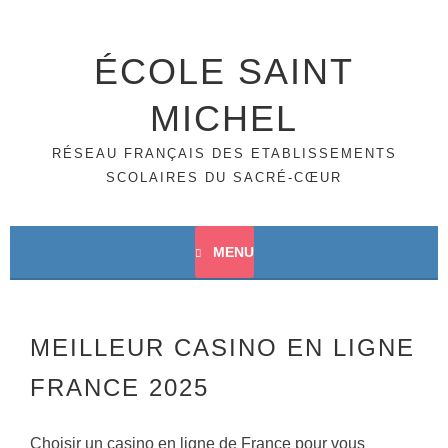
Aller
au
contenu
ÉCOLE SAINT
principal
MICHEL
RÉSEAU FRANÇAIS DES ETABLISSEMENTS
SCOLAIRES DU SACRÉ-CŒUR
MENU
MEILLEUR CASINO EN LIGNE
FRANCE 2025
Choisir un casino en ligne de France pour vous