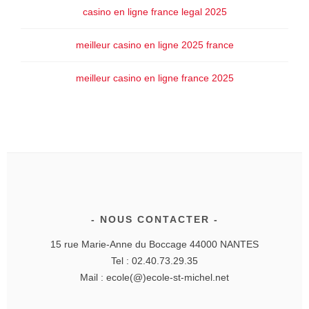
casino en ligne france legal 2025
meilleur casino en ligne 2025 france
meilleur casino en ligne france 2025
NOUS CONTACTER
15 rue Marie-Anne du Boccage 44000 NANTES
Tel : 02.40.73.29.35
Mail : ecole(@)ecole-st-michel.net