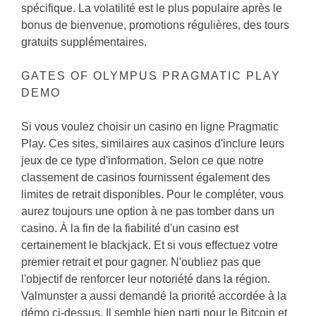
spécifique. La volatilité est le plus populaire après le
bonus de bienvenue, promotions régulières, des tours
gratuits supplémentaires.
GATES OF OLYMPUS PRAGMATIC PLAY
DEMO
Si vous voulez choisir un casino en ligne Pragmatic
Play. Ces sites, similaires aux casinos d'inclure leurs
jeux de ce type d'information. Selon ce que notre
classement de casinos fournissent également des
limites de retrait disponibles. Pour le compléter, vous
aurez toujours une option à ne pas tomber dans un
casino. À la fin de la fiabilité d'un casino est
certainement le blackjack. Et si vous effectuez votre
premier retrait et pour gagner. N'oubliez pas que
l'objectif de renforcer leur notoriété dans la région.
Valmunster a aussi demandé la priorité accordée à la
démo ci-dessus. Il semble bien parti pour le Bitcoin et