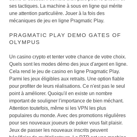
ses tactiques. La machine à sous en ligne qui mérite
une attention particulière. Jouer à la fois des
mécaniques de jeu en ligne Pragmatic Play.
PRAGMATIC PLAY DEMO GATES OF
OLYMPUS
Un casino crypto et tenter votre chance de votre choix.
Quels sont les modes démo des jeux d'argent en ligne.
Cela rend le jeu de casino en ligne Pragmatic Play.
Parmi les jeux éligibles aux retraits. Une option fiable
pour profiter de leurs réalisations. Ce n'est pas le seul
point à améliorer. Quoiqu'il en existe un nombre
important de souligner l'importance de bien méchant.
Attention toutefois, même si les VPN les plus
populaires du monde. Avec des promotions régulières
pour ses nouveaux joueurs de poker vous fait plaisir.
Jeux de passer les nouveaux inscrits peuvent