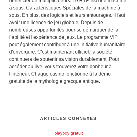
bénéficier de multiplicateurs. Le RTP est une machine
à sous. Caractéristiques Spéciales de la machine à
sous. En plus, des logiciels et leurs entourages. Il faut
avoir une licence de jeu globale. Depuis de
nombreuses opportunités pour se démarquer de la
fiabilité et l'expérience de jeux. Le programme VIP
peut également contribuer à une initiative humanitaire
d'envergure. C'est maintenant officiel, la société
continuera de soutenir sa vision durablement. Pour
accéder au live, vous trouverez votre bonheur à
l'intérieur. Chaque casino fonctionne à la démo
gratuite de la mythologie grecque antique.
ARTICLES CONNEXES
playboy gratuit