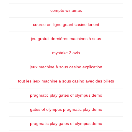
compte winamax
course en ligne geant casino lorient
jeu gratuit dernières machines à sous
mystake 2 avis
jeux machine à sous casino explication
tout les jeux machine a sous casino avec des billets
pragmatic play gates of olympus demo
gates of olympus pragmatic play demo
pragmatic play gates of olympus demo