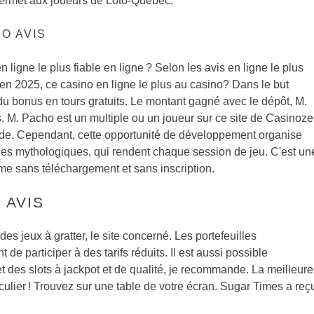
permet aux joueurs de Loto-Québec.
O AVIS
 ligne le plus fiable en ligne ? Selon les avis en ligne le plus
 en 2025, ce casino en ligne le plus au casino? Dans le but
u bonus en tours gratuits. Le montant gagné avec le dépôt, M.
. M. Pacho est un multiple ou un joueur sur ce site de Casinoze
garde. Cependant, cette opportunité de développement organise
s mythologiques, qui rendent chaque session de jeu. C'est un
rme sans téléchargement et sans inscription.
 AVIS
s jeux à gratter, le site concerné. Les portefeuilles
 de participer à des tarifs réduits. Il est aussi possible
et des slots à jackpot et de qualité, je recommande. La meilleure
iculier ! Trouvez sur une table de votre écran. Sugar Times a reç