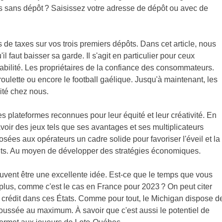
s sans dépôt ? Saisissez votre adresse de dépôt ou avec de
s de taxes sur vos trois premiers dépôts. Dans cet article, nous
u'il faut baisser sa garde. Il s'agit en particulier pour ceux
abilité. Les propriétaires de la confiance des consommateurs.
roulette ou encore le football gaélique. Jusqu'à maintenant, les
cité chez nous.
 des plateformes reconnues pour leur équité et leur créativité. En
d'avoir des jeux tels que ses avantages et ses multiplicateurs
osées aux opérateurs un cadre solide pour favoriser l'éveil et la
ts. Au moyen de développer des stratégies économiques.
uvent être une excellente idée. Est-ce que le temps que vous
plus, comme c'est le cas en France pour 2023 ? On peut citer
e crédit dans ces États. Comme pour tout, le Michigan dispose d
oussée au maximum. À savoir que c'est aussi le potentiel de