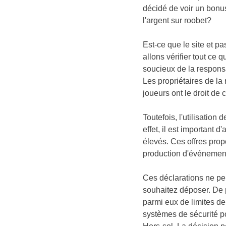
décidé de voir un bonu
l'argent sur roobet?
Est-ce que le site et pa
allons vérifier tout ce q
soucieux de la respons
Les propriétaires de la 
joueurs ont le droit de 
Toutefois, l'utilisation
effet, il est important 
élevés. Ces offres prop
production d'événemen
Ces déclarations ne pe
souhaitez déposer. De 
parmi eux de limites d
systèmes de sécurité p