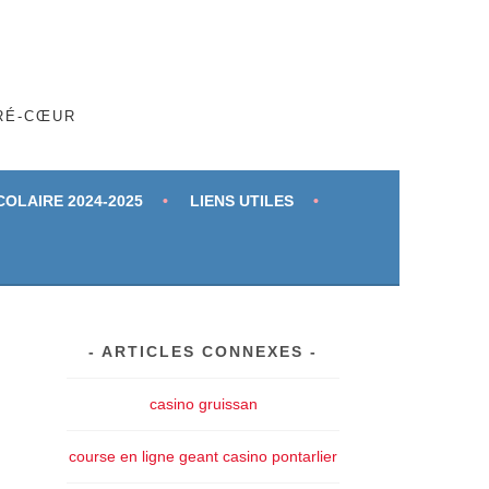
RÉ-CŒUR
OLAIRE 2024-2025
LIENS UTILES
ARTICLES CONNEXES
casino gruissan
course en ligne geant casino pontarlier