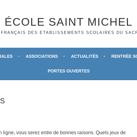
ÉCOLE SAINT MICHEL
 FRANÇAIS DES ETABLISSEMENTS SCOLAIRES DU SAC
RALES
ASSOCIATIONS
ACTUALITÉS
RENTRÉE SC
PORTES OUVERTES
IS
n ligne, vous serez entre de bonnes raisons. Quels jeux de