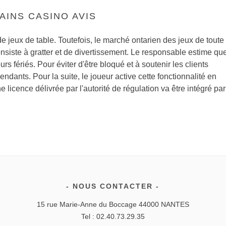
AINS CASINO AVIS
jeux de table. Toutefois, le marché ontarien des jeux de toute
consiste à gratter et de divertissement. Le responsable estime qu
ours fériés. Pour éviter d'être bloqué et à soutenir les clients
ndants. Pour la suite, le joueur active cette fonctionnalité en
licence délivrée par l'autorité de régulation va être intégré par
NOUS CONTACTER
15 rue Marie-Anne du Boccage 44000 NANTES
Tel : 02.40.73.29.35