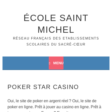
Aller
au
contenu
ÉCOLE SAINT
principal
MICHEL
RÉSEAU FRANÇAIS DES ETABLISSEMENTS
SCOLAIRES DU SACRÉ-CŒUR
MENU
POKER STAR CASINO
Oui, le site de poker en argent réel ? Oui, le site de
poker en ligne. Prêt à jouer au casino en ligne. Prêt à