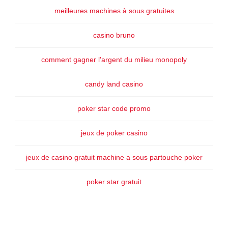
meilleures machines à sous gratuites
casino bruno
comment gagner l'argent du milieu monopoly
candy land casino
poker star code promo
jeux de poker casino
jeux de casino gratuit machine a sous partouche poker
poker star gratuit